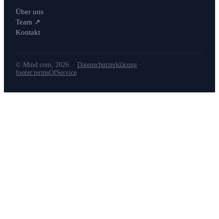
Über uns
Team
↗
Kontakt
© Mind.com, 2026. ·
Datenschutzerklärung
·
footer.termsOfService