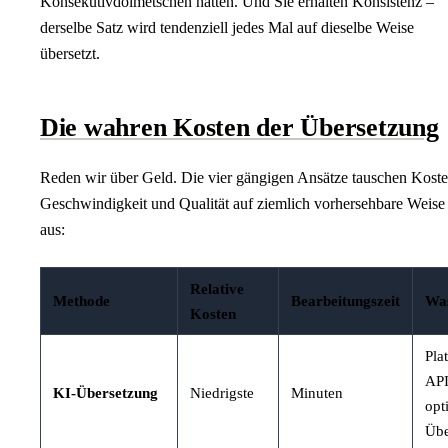
Konsekutivdolmetschen hätten. Und Sie erhalten Konsistenz –
derselbe Satz wird tendenziell jedes Mal auf dieselbe Weise
übersetzt.
Die wahren Kosten der Übersetzung
Reden wir über Geld. Die vier gängigen Ansätze tauschen Koste
Geschwindigkeit und Qualität auf ziemlich vorhersehbare Weise
aus:
Relative
Methode
Bearbeitungszeit
Was
Kosten
Pla
API
KI-Übersetzung
Niedrigste
Minuten
opt
Übe