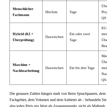
Übe
Menschlicher
Höchste
Tage
Pro
Fachmann
QS
KI-
Hybrid (KI +
Ein oder zwei
men
Dazwischen
Überprüfung)
Tage
Übe
Bea
Mas
Übe
Maschine +
Dazwischen
Ein bis drei Tage
men
Nachbearbeitung
Nac
QS-
Die genauen Zahlen hängen stark von Ihren Sprachpaaren, dem
Fachgebiet, dem Volumen und dem Anbieter ab – behandeln Sie
also jeden Preis pro Wort als Ausgangspunkt, nicht als Maßstab,