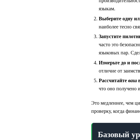
производительност
языкам.
Выберите одну ил
наиболее тесно св
Запустите пилотн
часто это безопас
языковых пар. Сде
Измерьте до и пос
отличие от заимст
Рассчитайте
ваш
в
что оно получено 
Это медленнее, чем ц
проверку, когда финан
Базовый ур