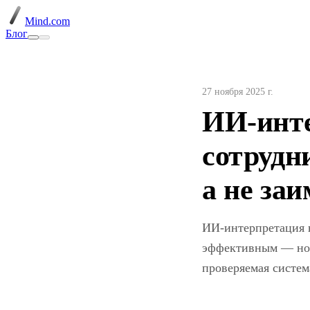
Mind.com
Блог
27 ноября 2025 г.
ИИ-инте
сотрудн
а не заи
ИИ-интерпретация в
эффективным — но н
проверяемая систем