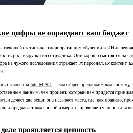
кие цифры не оправдают ваш бюджет
ечатляющей статистике о корпоративном обучении и ИИ-перево
чности, рост выручки на сотрудника. Они хорошо смотрятся на сл
ра из чужого исследования отражает
их
персонал,
их
контент,
и
и.
ии, стоящей за
InterMIND
— мы скорее предложим вам систему, 
бственным данным, чем процент, который вам придется принима
татьи делает две вещи: она называет места, где, как правило, пр
я, и предлагает вам способ измерить, проявляется ли она для ва
 деле проявляется ценность