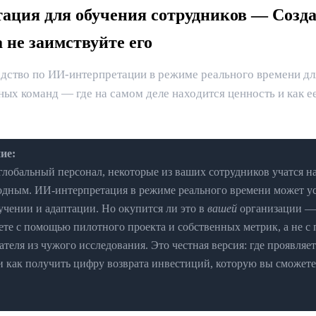
ация для обучения сотрудников — Созд
а не заимствуйте его
дство по ИИ-интерпретации в режиме реального времени дл
ых команд — где на самом деле находится ценность и как ее
ие:
глобальный персонал, некоторые из ваших сотрудников учатся на
родным. ИИ-интерпретация в режиме реального времени может ус
учении и адаптации. Но окупится ли это в
вашей
организации — 
ете с помощью пилотного проекта и собственных метрик, а не 
теля из чужого исследования. Это честная версия: где проявляет
 и как получить цифру возврата инвестиций, которую вы сможете