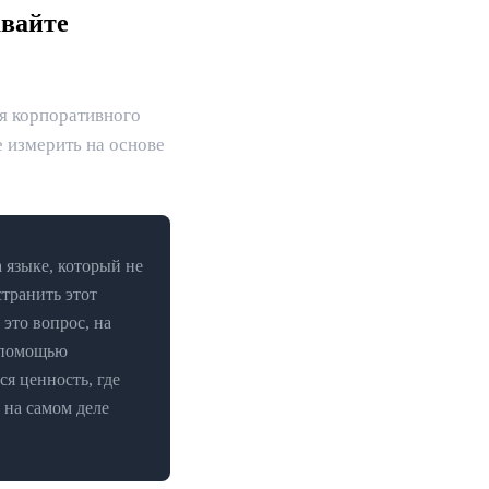
авайте
я корпоративного
 измерить на основе
 языке, который не
транить этот
это вопрос, на
с помощью
ся ценность, где
 на самом деле