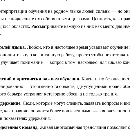
нтерпретации обучения на родном языке людей сильны — но он
вы не подкрепите их собственными цифрами. Ценность, как прав
ихся областях. Рассматривайте каждую из них как место для
из
я.
телей языка.
Любой, кто в настоящее время усваивает обучение 
дополнительную когнитивную работу, просто чтобы не отставать
е улучшает понимание — вопрос в том, насколько, для
вашего
кон
ений в критически важном обучении.
Контент по безопасност
улированию — это именно та область, где упущенный нюанс обх
го барьера устраняет категорию сбоев, а не только трения.
удержание.
Люди, которые могут следить, задавать вопросы и вн
е, как правило, остаются более вовлеченными — а вовлеченност
в показателях удержания.
еделенных команд.
Живая многоязычная трансляция позволяет о