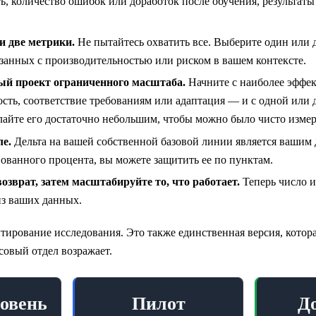
ь, количество ошибок или доработок после обучения, результаты
и две метрики.
Не пытайтесь охватить все. Выберите один или д
язанных с производительностью или риском в вашем контексте.
ый проект ограниченного масштаба.
Начните с наиболее эффе
ность, соответствие требованиям или адаптация — и с одной или
лайте его достаточно небольшим, чтобы можно было чисто измер
ле.
Дельта на вашей собственной базовой линии является вашим 
вованного процента, вы можете защитить ее по пунктам.
озврат, затем масштабируйте то, что работает.
Теперь число и
из ваших данных.
итирование исследования. Это также единственная версия, котор
совый отдел возражает.
овень
Пилот
До