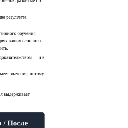
 оценок, разбитые по
ва результата,
ктивного обучения —
 двух ваших основных
ить.
доказательством — и в
меет значение, потому
ая выдерживает
 / После