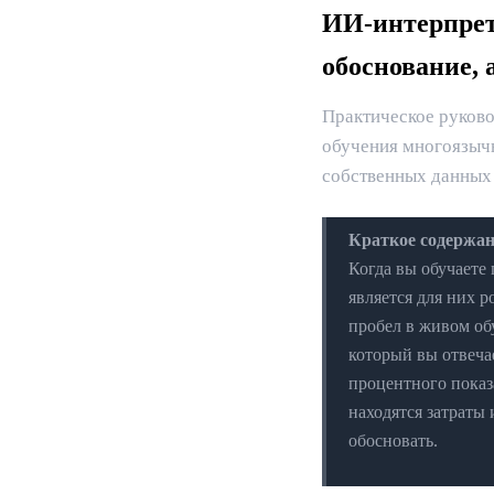
ИИ-интерпрет
обоснование, 
Практическое руково
обучения многоязычн
собственных данных
Краткое содержан
Когда вы обучаете 
является для них 
пробел в живом об
который вы отвеча
процентного показа
находятся затраты
обосновать.