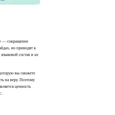
де — сокращение
айдах, но приводят к
х
языковой состав и
их
которую вы сможете
ть на веру. Поэтому
оявляется ценность
с.