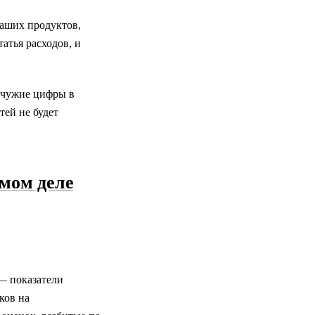
аших продуктов,
татья расходов, и
е чужие цифры в
тей не будет
амом деле
— показатели
ков на