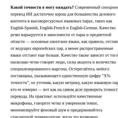
Какой точности я могу ожидать?
Современный синхрон
перевод ИИ достаточно хорош для большинства делового
контента в высокоресурсных языковых парах, таких как
English-Spanish, English-French и English-German. Качество
резко варьируется в зависимости от пары и предметной
области — основные азиатские языки, как правило, отста
от ведущих европейских пар, а менее распространенные
языки отстают еще больше. Качество также зависит от того
насколько четко говорят люди, силы акцента и количества
специализированного жаргона. Остерегайтесь любого
поставщика, указывающего единственную цифру "X%
точности", не уточняя, какую метрику, какую языковую па
кто ее измерял — вот
как на самом деле проверить точност
перевода
. На практике: используйте качественные
микрофоны, говорите четко в умеренном темпе,
минимизируйте фоновый шум и придерживайтесь
стандартной терминологии, когда это возможно.