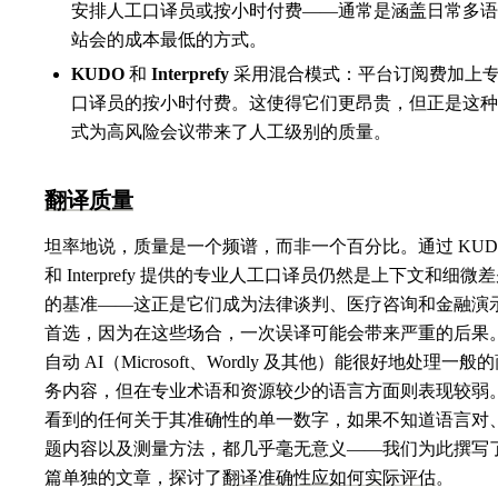
安排人工口译员或按小时付费——通常是涵盖日常多语
站会的成本最低的方式。
KUDO
和
Interprefy
采用混合模式：平台订阅费加上
口译员的按小时付费。这使得它们更昂贵，但正是这种
式为高风险会议带来了人工级别的质量。
翻译质量
坦率地说，质量是一个频谱，而非一个百分比。通过 KUD
和 Interprefy 提供的专业人工口译员仍然是上下文和细微
的基准——这正是它们成为法律谈判、医疗咨询和金融演
首选，因为在这些场合，一次误译可能会带来严重的后果
自动 AI（Microsoft、Wordly 及其他）能很好地处理一般
务内容，但在专业术语和资源较少的语言方面则表现较弱
看到的任何关于其准确性的单一数字，如果不知道语言对
题内容以及测量方法，都几乎毫无意义——我们为此撰写
篇单独的文章，探讨了
翻译准确性应如何实际评估
。