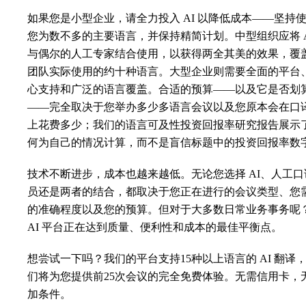
如果您是小型企业，请全力投入 AI 以降低成本——坚持
您为数不多的主要语言，并保持精简计划。中型组织应将 A
与偶尔的人工专家结合使用，以获得两全其美的效果，覆
团队实际使用的约十种语言。大型企业则需要全面的平台
心支持和广泛的语言覆盖。合适的预算——以及它是否划
——完全取决于您举办多少多语言会议以及您原本会在口
上花费多少；我们的
语言可及性投资回报率研究报告
展示
何为自己的情况计算，而不是盲信标题中的投资回报率数
技术不断进步，成本也越来越低。无论您选择 AI、人工口
员还是两者的结合，都取决于您正在进行的会议类型、您
的准确程度以及您的预算。但对于大多数日常业务事务呢
AI 平台正在达到质量、便利性和成本的最佳平衡点。
想尝试一下吗？我们的平台支持15种以上语言的 AI 翻译
们将为您提供前25次会议的完全免费体验。无需信用卡，
加条件。