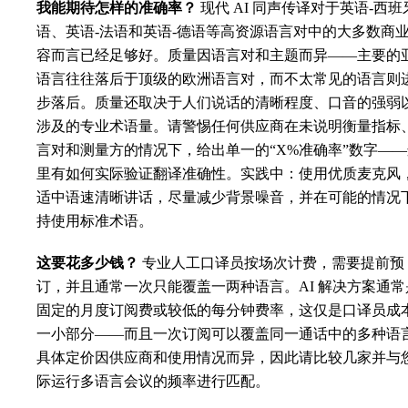
我能期待怎样的准确率？
现代 AI 同声传译对于英语-西班
语、英语-法语和英语-德语等高资源语言对中的大多数商
容而言已经足够好。质量因语言对和主题而异——主要的
语言往往落后于顶级的欧洲语言对，而不太常见的语言则
步落后。质量还取决于人们说话的清晰程度、口音的强弱
涉及的专业术语量。请警惕任何供应商在未说明衡量指标
言对和测量方的情况下，给出单一的“X%准确率”数字——
里有
如何实际验证翻译准确性
。实践中：使用优质麦克风
适中语速清晰讲话，尽量减少背景噪音，并在可能的情况
持使用标准术语。
这要花多少钱？
专业人工口译员按场次计费，需要提前预
订，并且通常一次只能覆盖一两种语言。AI 解决方案通常
固定的月度订阅费或较低的每分钟费率，这仅是口译员成
一小部分——而且一次订阅可以覆盖同一通话中的多种语
具体定价因供应商和使用情况而异，因此请比较几家并与
际运行多语言会议的频率进行匹配。