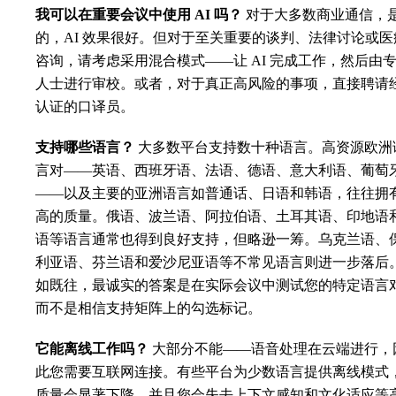
我可以在重要会议中使用 AI 吗？
对于大多数商业通信，
的，AI 效果很好。但对于至关重要的谈判、法律讨论或医
咨询，请考虑采用混合模式——让 AI 完成工作，然后由
人士进行审校。或者，对于真正高风险的事项，直接聘请
认证的口译员。
支持哪些语言？
大多数平台支持数十种语言。高资源欧洲
言对——英语、西班牙语、法语、德语、意大利语、葡萄
——以及主要的亚洲语言如普通话、日语和韩语，往往拥
高的质量。俄语、波兰语、阿拉伯语、土耳其语、印地语
语等语言通常也得到良好支持，但略逊一筹。乌克兰语、
利亚语、芬兰语和爱沙尼亚语等不常见语言则进一步落后
如既往，最诚实的答案是在实际会议中测试您的特定语言
而不是相信支持矩阵上的勾选标记。
它能离线工作吗？
大部分不能——语音处理在云端进行，
此您需要互联网连接。有些平台为少数语言提供离线模式
质量会显著下降，并且您会失去上下文感知和文化适应等