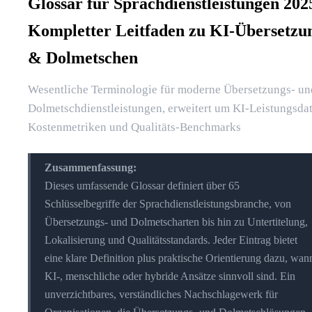
Glossar für Sprachdienstleistungen 202
Kompletter Leitfaden zu KI-Übersetzu
& Dolmetschen
Wesentliche Terminologie für moderne Übersetzungs- un
Dolmetschdienstleistungen, erweitert um KI-Leistungsdat
Kostenmetriken und Qualitäts-Benchmarks
Zusammenfassung:
Dieses umfassende Glossar definiert über 65
Schlüsselbegriffe der Sprachdienstleistungsbranche, von
Übersetzungs- und Dolmetscharten bis hin zu Untertitelung,
Lokalisierung und Qualitätsstandards. Jeder Eintrag bietet
eine klare Definition plus praktische Orientierung dazu, wan
KI-, menschliche oder hybride Ansätze sinnvoll sind. Ein
unverzichtbares, verständliches Nachschlagewerk für