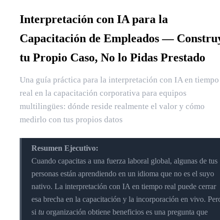
Interpretación con IA para la
Capacitación de Empleados — Constru
tu Propio Caso, No lo Pidas Prestado
Una guía práctica para la interpretación con IA en tiempo
real en la capacitación corporativa para equipos
multilingües: dónde reside realmente el valor y cómo
medirlo con tus propios datos
Resumen Ejecutivo:
Cuando capacitas a una fuerza laboral global, algunas de tus
personas están aprendiendo en un idioma que no es el suyo
nativo. La interpretación con IA en tiempo real puede cerrar
esa brecha en la capacitación y la incorporación en vivo. Per
si
tu
organización obtiene beneficios es una pregunta que