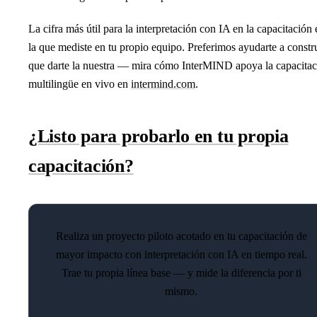
La cifra más útil para la interpretación con IA en la capacitación 
la que mediste en tu propio equipo. Preferimos ayudarte a constru
que darte la nuestra — mira cómo InterMIND apoya la capacitac
multilingüe en vivo en
intermind.com
.
¿Listo para probarlo en tu propia
capacitación?
Realiza un proyecto piloto acotado en tu capacitación de
mayor impacto con interpretación con IA en tiempo real.
Trae tu propia línea base — y mide la diferencia por ti
mismo.