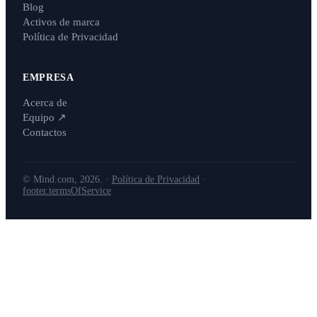
Blog
Activos de marca
Política de Privacidad
EMPRESA
Acerca de
Equipo
↗
Contactos
© Mind.com, 2026. ·
Política de Privacidad
·
footer.termsOfService