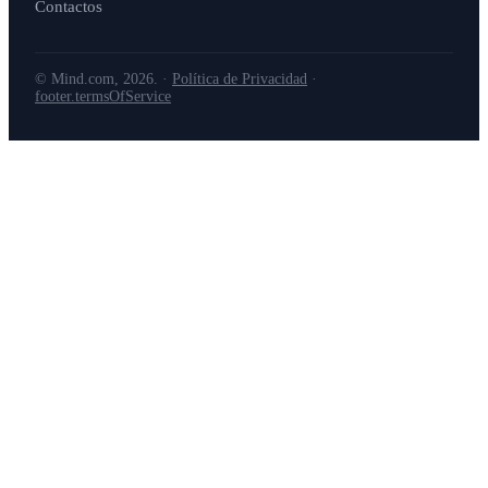
Contactos
© Mind.com, 2026. ·
Política de Privacidad
·
footer.termsOfService