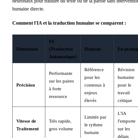
neuronaux pour traduire du texte ou de la parole sans interventio
humaine directe.
Comment l'IA et la traduction humaine se comparent :
IA
Dimension
(Traduction
Humain
En pratiq
Automatique)
Référence
Révision
Performante
pour les
humaine
sur les paires
Précision
contenus à
pour le
à forte
enjeux
travail
ressource
élevés
critique
L'IA
Limitée par
Vitesse de
Très rapide,
l'emporte
le rythme
Traitement
gros volume
sur les
humain
délais