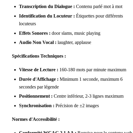
Transcription du Dialogue :
Contenu parlé mot à mot
Identification du Locuteur :
Étiquettes pour différents
locuteurs
Effets Sonores :
door slams
,
music playing
Audio Non Vocal :
laughter
,
applause
Spécifications Techniques :
Vitesse de Lecture :
160-180 mots par minute maximum
Durée d'Affichage :
Minimum 1 seconde, maximum 6
secondes par légende
Positionnement :
Centre inférieur, 2-3 lignes maximum
Synchronisation :
Précision de ±2 images
Normes d'Accessibilité :
Conformité WCAG 2.1 AA :
Requise pour le contenu web