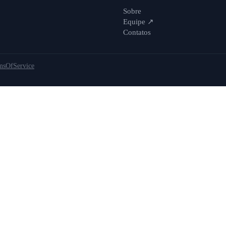
Sobre
Equipe
↗
Contatos
rmsOfService