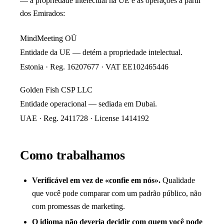
— a propriedade intelectual na UE e as operações a partir
dos Emirados:
MindMeeting OÜ
Entidade da UE — detém a propriedade intelectual.
Estonia · Reg. 16207677 · VAT EE102465446
Golden Fish CSP LLC
Entidade operacional — sediada em Dubai.
UAE · Reg. 2411728 · License 1414192
Como trabalhamos
Verificável em vez de «confie em nós».
Qualidade
que você pode comparar com um padrão público, não
com promessas de marketing.
O idioma não deveria decidir com quem você pode