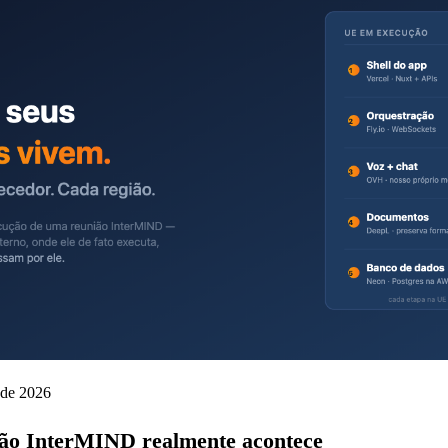
 de 2026
ão InterMIND realmente acontece